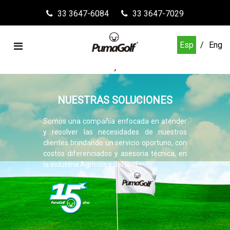
33 3647-6084
33 3647-7029
Esp
Eng
,
NUESTRAS SOLUCIONES
Somos una compañía enfocada en atender
y resolver las necesidades de nuestros
clientes brindando un servicio oportuno, con
costos diferenciados y asesoria técnica, en
la industria Agrícola y del Golf